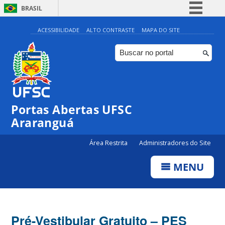
BRASIL
Simplifique!
ACESSIBILIDADE
ALTO CONTRASTE
MAPA DO SITE
Comunica BR
Participe
Acesso à informação
Legislação
Portas Abertas UFSC
Canais
Araranguá
Área Restrita
Administradores do Site
MENU
Pré-Vestibular Gratuito – PES