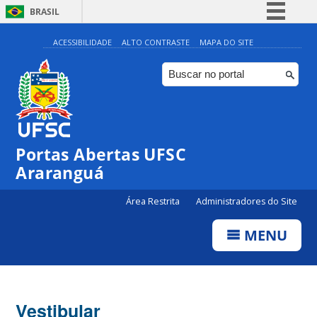
BRASIL
Simplifique!
ACESSIBILIDADE
ALTO CONTRASTE
MAPA DO SITE
Comunica BR
Participe
Acesso à informação
Legislação
Portas Abertas UFSC
Canais
Araranguá
Área Restrita
Administradores do Site
MENU
Vestibular